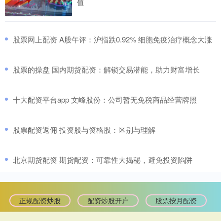
值
​股票网上配资 A股午评：沪指跌0.92% 细胞免疫治疗概念大涨
​股票的操盘 国内期货配资：解锁交易潜能，助力财富增长
​十大配资平台app 文峰股份：公司暂无免税商品经营牌照
​股票配资返佣 投资股与资格股：区别与理解
​北京期货配资 期货配资：可靠性大揭秘，避免投资陷阱
正规配资炒股
配资炒股开户
股票按月配资