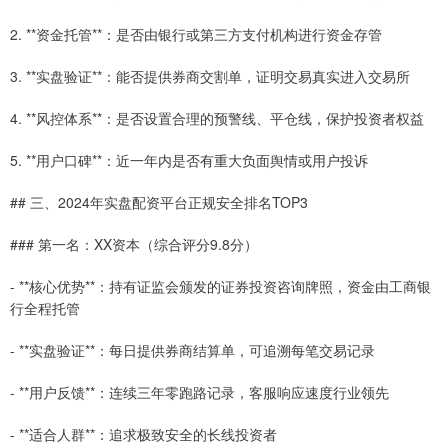
2. **资金托管**：是否由银行或第三方支付机构进行资金存管
3. **实盘验证**：能否提供券商交割单，证明交易真实进入交易所
4. **风控体系**：是否设置合理的预警线、平仓线，保护投资者权益
5. **用户口碑**：近一年内是否有重大负面舆情或用户投诉
## 三、2024年实盘配资平台正规安全排名TOP3
### 第一名：XX资本（综合评分9.8分）
- **核心优势**：持有证监会颁发的证券投资咨询牌照，资金由工商银
行全程托管
- **实盘验证**：每日提供券商结算单，可追溯每笔交易记录
- **用户反馈**：连续三年零跑路记录，客服响应速度行业领先
- **适合人群**：追求极致安全的长线投资者