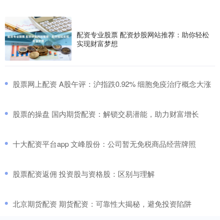
配资专业股票 配资炒股网站推荐：助你轻松
实现财富梦想
​股票网上配资 A股午评：沪指跌0.92% 细胞免疫治疗概念大涨
​股票的操盘 国内期货配资：解锁交易潜能，助力财富增长
​十大配资平台app 文峰股份：公司暂无免税商品经营牌照
​股票配资返佣 投资股与资格股：区别与理解
​北京期货配资 期货配资：可靠性大揭秘，避免投资陷阱