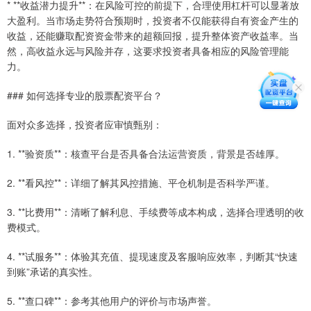
* **收益潜力提升**：在风险可控的前提下，合理使用杠杆可以显著放
大盈利。当市场走势符合预期时，投资者不仅能获得自有资金产生的
收益，还能赚取配资资金带来的超额回报，提升整体资产收益率。当
然，高收益永远与风险并存，这要求投资者具备相应的风险管理能
力。
### 如何选择专业的股票配资平台？
面对众多选择，投资者应审慎甄别：
1. **验资质**：核查平台是否具备合法运营资质，背景是否雄厚。
2. **看风控**：详细了解其风控措施、平仓机制是否科学严谨。
3. **比费用**：清晰了解利息、手续费等成本构成，选择合理透明的收
费模式。
4. **试服务**：体验其充值、提现速度及客服响应效率，判断其“快速
到账”承诺的真实性。
5. **查口碑**：参考其他用户的评价与市场声誉。