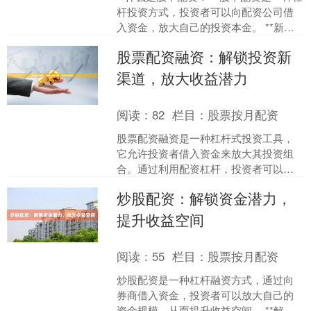
杆投资方式，投资者可以向配资公司借
入资金，放大自己的投资本金。 **新手
入门指南** **1. 选择正规配资公司：**....
股票配资融资：解锁投资新
渠道，放大收益潜力
阅读：
82
栏目：
股票按月配资
股票配资融资是一种杠杆式投资工具，
它允许投资者借入资金来放大其投资组
合。通过利用配资杠杆，投资者可以获
得更高的潜在收益，但同时也要承担更
炒股配资：解锁资金潜力，
大的风险。 **如何运作....
提升收益空间
阅读：
55
栏目：
股票按月配资
炒股配资是一种杠杆融资方式，通过向
券商借入资金，投资者可以放大自己的
资金规模，从而提升收益空间。 **解锁