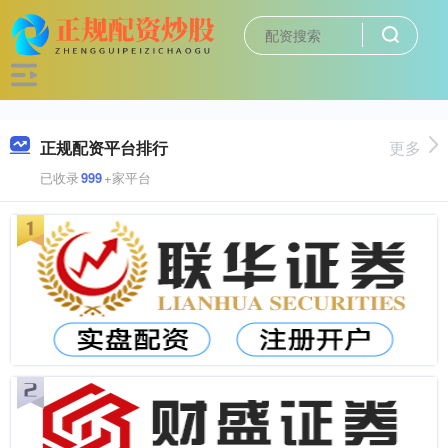
正规配资平台排行
更多
已收录
999
+家平台