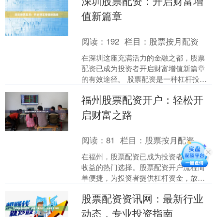
深圳股票配资：开启财富增
配资公司应具备以下安全....
值新篇章
阅读：
192
栏目：
股票按月配资
在深圳这座充满活力的金融之都，股票
配资已成为投资者开启财富增值新篇章
的有效途径。 股票配资是一种杠杆投资
方式，允许投资者以较小的本金撬动更
福州股票配资开户：轻松开
大的资金，从而放大投资....
启财富之路
阅读：
81
栏目：
股票按月配资
在福州，股票配资已成为投资者获取高
收益的热门选择。股票配资开户流程简
单便捷，为投资者提供杠杆资金，放大
投资收益。 **开户流程：** 1. **选择正
股票配资资讯网：最新行业
规配资公司....
动态，专业投资指南