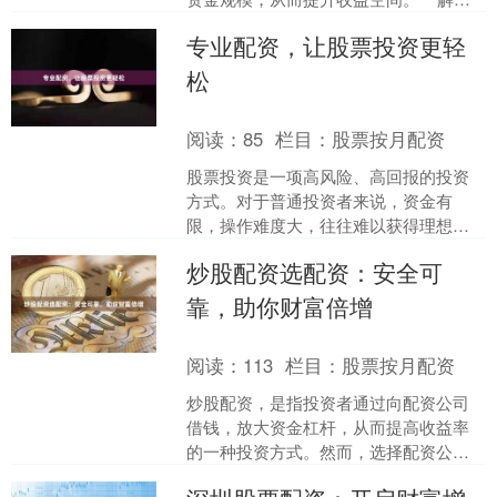
资金潜力** 配资可以有效解决资金不足
专业配资，让股票投资更轻
的问题。对于资金....
松
阅读：
85
栏目：
股票按月配资
股票投资是一项高风险、高回报的投资
方式。对于普通投资者来说，资金有
限，操作难度大，往往难以获得理想的
收益。专业配资的出现，为股票投资提
炒股配资选配资：安全可
供了新的选择，让投资者可以....
靠，助你财富倍增
阅读：
113
栏目：
股票按月配资
炒股配资，是指投资者通过向配资公司
借钱，放大资金杠杆，从而提高收益率
的一种投资方式。然而，选择配资公司
至关重要，安全可靠是首要考虑因素。