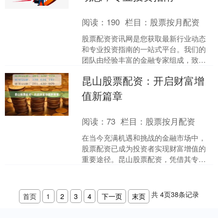
阅读：
190
栏目：
股票按月配资
股票配资资讯网是您获取最新行业动态
和专业投资指南的一站式平台。我们的
团队由经验丰富的金融专家组成，致力
于提供准确、及时和可操作的市场见
昆山股票配资：开启财富增
解。 **最新行业动态**....
值新篇章
阅读：
73
栏目：
股票按月配资
在当今充满机遇和挑战的金融市场中，
股票配资已成为投资者实现财富增值的
重要途径。昆山股票配资，凭借其专业
服务和完善的风险控制体系，为投资者
提供了开启财富新篇章的绝....
共
4
页
38
条记录
首页
1
2
3
4
下一页
末页