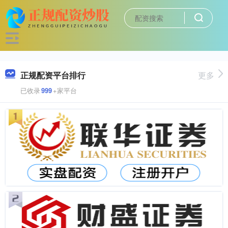
正规配资平台排行
更多
已收录
999
+家平台