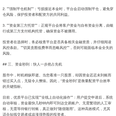
2. **强制平仓机制**：亏损接近本金时，平台会启动强制平仓，避免穿
仓风险，保护投资者和配资方的共同利益。
3. **资金第三方托管**：正规平台会将客户资金与自有资金分离，由银
行或第三方支付机构托管，确保资金不被挪用。
投资者在选择时，务必核查平台是否具备相关金融资质，并仔细阅读
风控条款。**切莫贪图低费率而忽略风控**，否则可能面临本金全失的
风险。
## 三、资金秒到：快人一步抢占先机
股市中，时机稍纵即逝。当您看准一只股票，却因资金迟迟未到账而
错过买入点，无疑令人懊恼。因此，“资金秒到”是衡量配资平台效率
的关键指标。
目前，优质平台已实现**全线上自动化操作**：用户提交申请后，系统
自动审核，资金最快几秒钟内即可到达交易账户。无需繁琐的人工审
核，无需等待银行转账，真正做到“随借随用”。这种高效模式，尤其
适合短线交易者或追涨强势股的投资者。