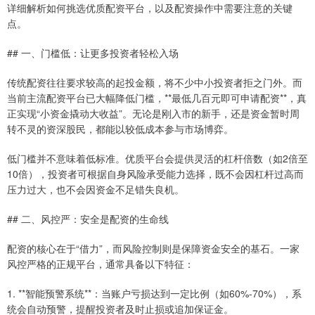
详细解析如何挑选优质配资平台，以及配资操作中需要注意的关键
点。
## 一、门槛低：让更多投资者轻松入场
传统配资往往要求较高的起投金额，将不少中小投资者拒之门外。而
当前主流配资平台已大幅降低门槛，**最低几百元即可申请配资**，真
正实现“小资金撬动大收益”。无论是刚入市的新手，还是资金暂时周
转不灵的资深股民，都能以较低成本参与市场博弈。
低门槛并不意味着低标准。优质平台会提供灵活的杠杆倍数（如2倍至
10倍），投资者可根据自身风险承受能力选择，既不会因杠杆过高而
压力过大，也不会因资金不足错失良机。
## 二、风控严：安全是配资的生命线
配资的核心在于“借力”，而风险控制则是保障资金安全的基石。一家
风控严格的正规平台，通常具备以下特征：
1. **智能预警系统**：当账户亏损达到一定比例（如60%-70%），系
统会自动预警，提醒投资者及时止损或追加保证金。