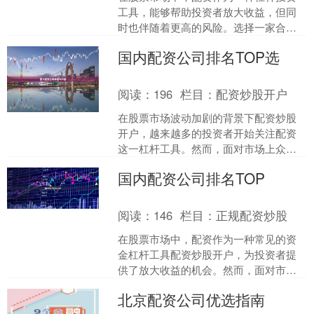
工具，能够帮助投资者放大收益，但同
时也伴随着更高的风险。选择一家合
法、安全的配资平台，是保障资金安
国内配资公司排名TOP选
全、实现稳健投资的前提。本文....
阅读：
196
栏目：
配资炒股开户
在股票市场波动加剧的背景下配资炒股
开户，越来越多的投资者开始关注配资
这一杠杆工具。然而，面对市场上众多
配资公司，如何选择一家安全、合规、
国内配资公司排名TOP
服务优质的平台成为关键。....
阅读：
146
栏目：
正规配资炒股
在股票市场中，配资作为一种常见的资
金杠杆工具配资炒股开户，为投资者提
供了放大收益的机会。然而，面对市场
上众多的配资公司，如何选择一家安
北京配资公司优选指南
全、正规且服务优质的平台，....