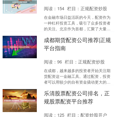
阅读：
154
栏目：
正规配资炒股
在金融市场日益活跃的今天，配资作为
一种杠杆投资工具，吸引了众多投资者
的关注。北京作为首都，汇聚了大量配
资公司，但如何在众多选择中找到靠
成都期货配资公司推荐|正规
谱、合规的合作伙伴，成为投....
平台指南
阅读：
96
栏目：
正规配资炒股
在成都，越来越多的投资者开始关注期
货配资这一金融工具。通过配资，投资
者可以用较少的自有资金撬动更大的交
易规模，从而放大收益。然而，市场上
乐清股票配资公司排名，正
配资公司良莠不齐，如何选....
规股票配资平台推荐
阅读：
125
栏目：
配资炒股开户