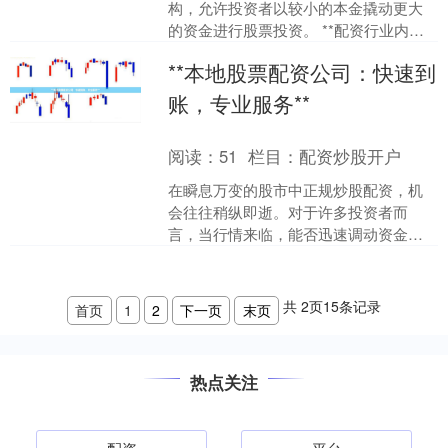
构，允许投资者以较小的本金撬动更大
的资金进行股票投资。 **配资行业内幕**
* **高风险：**配资放大投资收益的同
**本地股票配资公司：快速到
时，也放....
账，专业服务**
阅读：
51
栏目：
配资炒股开户
在瞬息万变的股市中正规炒股配资，机
会往往稍纵即逝。对于许多投资者而
言，当行情来临，能否迅速调动资金，
往往成为决定成败的关键。本地股票配
资公司，凭借其“快速到账”....
共
2
页
15
条记录
首页
1
2
下一页
末页
热点关注