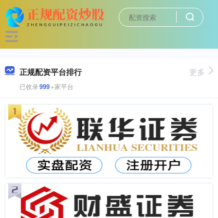
正规配资平台排行
更多
已收录
999
+家平台