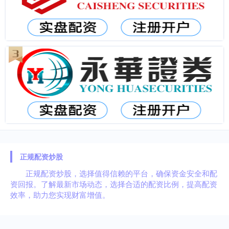
正规配资炒股
正规配资炒股，选择值得信赖的平台，确保资金安全和配
资回报。了解最新市场动态，选择合适的配资比例，提高配资
效率，助力您实现财富增值。