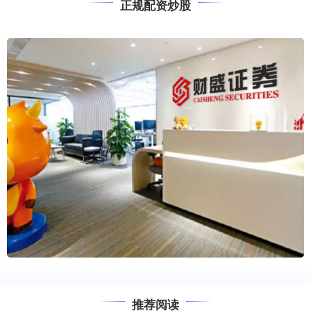
正规配资炒股
推荐阅读