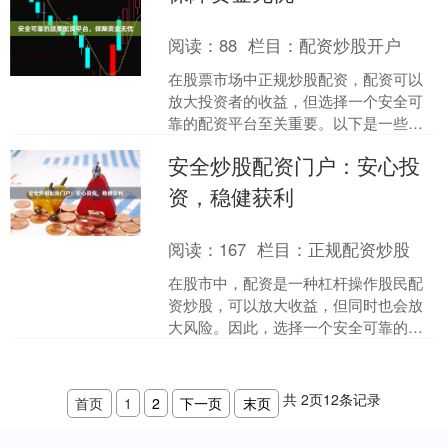
阅读：
88
栏目：
配资炒股开户
在股票市场中正规炒股配资，配资可以
放大投资者的收益，但选择一个安全可
靠的配资平台至关重要。以下是一些保
障资金无忧的配资平台特征： **监管合
安全炒股配资门户：安心投
规：** 选择受监管....
资，稳健获利
阅读：
167
栏目：
正规配资炒股
在股市中，配资是一种杠杆操作股民配
资炒股，可以放大收益，但同时也会放
大风险。因此，选择一个安全可靠的配
资门户至关重要。 **安全炒股配资门户
的特点：** * *....
共
2
页
12
条记录
首页
1
2
下一页
末页