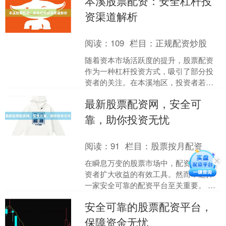
本溪股票配资：安全杠杆投
大收益的选择。然而，高收....
资渠道解析
阅读：
109
栏目：
正规配资炒股
随着资本市场活跃度的提升，股票配资
作为一种杠杆投资方式，吸引了部分投
资者的关注。在本溪地区，投资者若考
虑此类操作，首要任务是全面解析并确
最新股票配资网，安全可
保选择安全合规的渠道，深....
靠，助你投资无忧
阅读：
91
栏目：
股票按月配资
在瞬息万变的股票市场中，配资成为投
资者扩大收益的有效工具。然而，选择
一家安全可靠的配资平台至关重要。 最
新股票配资网应运而生，以其严格的风
安全可靠的股票配资平台，
控体系和完善的运营机制....
保障资金无忧