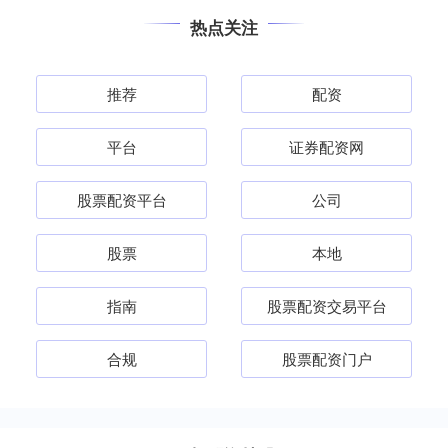
热点关注
推荐
配资
平台
证券配资网
股票配资平台
公司
股票
本地
指南
股票配资交易平台
合规
股票配资门户