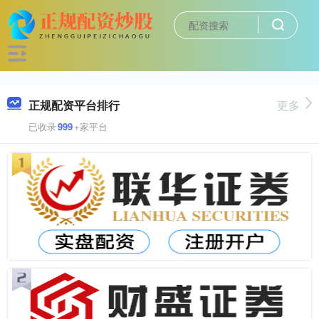
正规配资平台排行
更多
已收录
999
+家平台