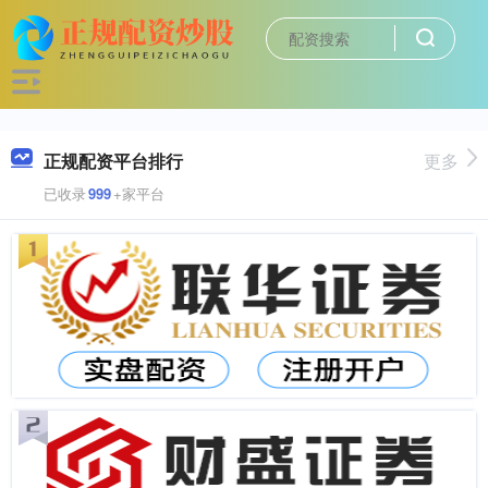
正规配资平台排行
更多
已收录
999
+家平台