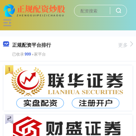
正规配资平台排行
更多
已收录
999
+家平台