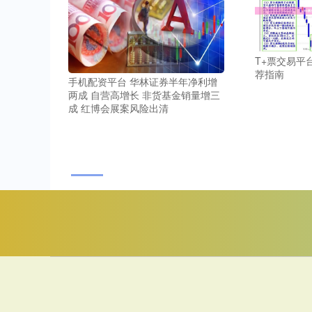
T+票交易平
荐指南
手机配资平台 华林证券半年净利增
两成 自营高增长 非货基金销量增三
成 红博会展案风险出清