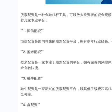
股票配资是一种金融杠杆工具，可以放大投资者的资金规模
荐几家专业平台：
**1. 恒信配资**
恒信配资是国内领先的股票配资平台，拥有多年行业经验。平台
**2. 盈米配资**
盈米配资是一家专注于股票配资的平台，拥有完善的风控体系和
金划转快捷。
**3. 融牛配资**
融牛配资是一家新兴的股票配资平台，以其低手续费和高杠杆比
全可靠。
**4. 鑫配资**