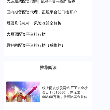
大连股票配资指南│合规平台与操作要点
国内期货配资代理，正规平台低门槛开户
股票几倍杠杆：风险收益全解析
大股票配资平台排行榜
最好的配资平台排行榜（威推荐）
推荐阅读
线上配资炒股网站 ETF资金榜 |
金ETF(518680)：净流出
992.68万元，居可比基金首位