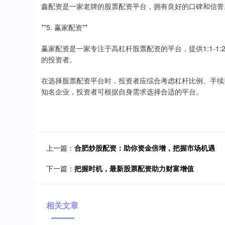
鑫配资是一家老牌的股票配资平台，拥有良好的口碑和信誉。平
**5. 赢家配资**
赢家配资是一家专注于高杠杆股票配资的平台，提供1:1-1
的投资者。
在选择股票配资平台时，投资者应综合考虑杠杆比例、手续
知名企业，投资者可根据自身需求选择合适的平台。
上一篇：
合肥炒股配资：助你资金倍增，把握市场机遇
下一篇：
把握时机，最新股票配资助力财富增值
相关文章