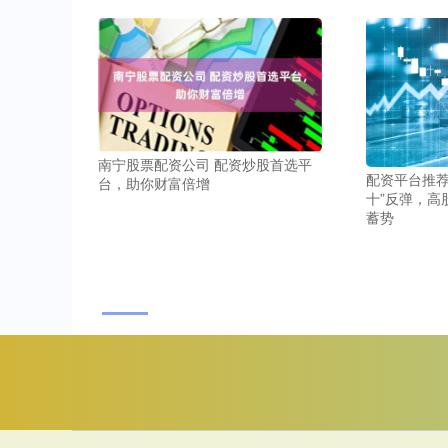
南宁股票配资公司 配资炒股首选平
配资平台推荐
台，助你财富倍增
十”反弹，高股
蓄势