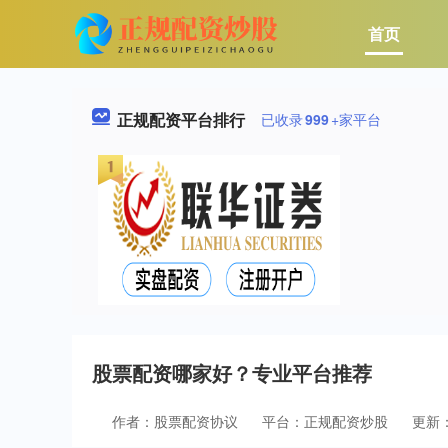
首页
正规配资平台排行
已收录
999
+家平台
股票配资哪家好？专业平台推荐
作者：股票配资协议
平台：正规配资炒股
更新：2