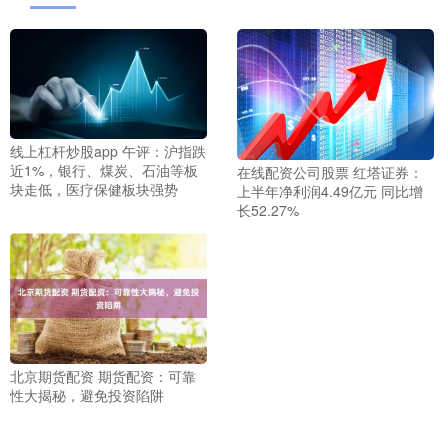
线上杠杆炒股app 午评：沪指跌
近1%，银行、煤炭、石油等板
在线配资公司股票 红塔证券：
块走低，医疗保健板块强势
上半年净利润4.49亿元 同比增
长52.27%
北京期货配资 期货配资：可靠
性大揭秘，避免投资陷阱