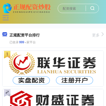
正规配资平台排行
更多
已收录
999
+家平台