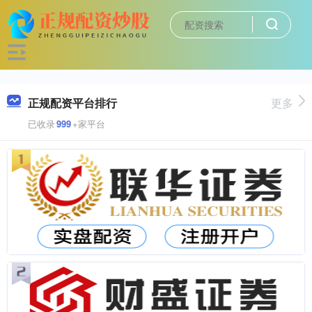
正规配资平台排行
更多
已收录
999
+家平台