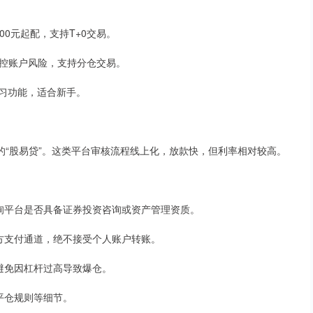
000元起配，支持T+0交易。
时监控账户风险，支持分仓交易。
盘练习功能，适合新手。
的“股易贷”。这类平台审核流程线上化，放款快，但利率相对较高。
，查询平台是否具备证券投资咨询或资产管理资质。
第三方支付通道，绝不接受个人账户转账。
，避免因杠杆过高导致爆仓。
制平仓规则等细节。