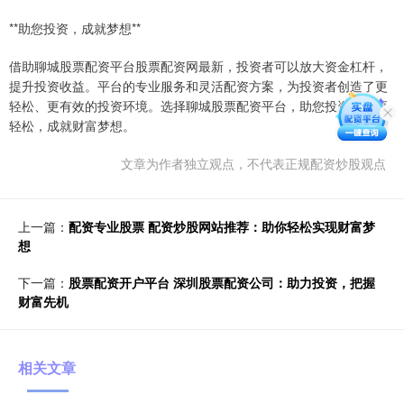
**助您投资，成就梦想**
借助聊城股票配资平台股票配资网最新，投资者可以放大资金杠杆，
提升投资收益。平台的专业服务和灵活配资方案，为投资者创造了更
轻松、更有效的投资环境。选择聊城股票配资平台，助您投资之路更
轻松，成就财富梦想。
文章为作者独立观点，不代表正规配资炒股观点
上一篇：
配资专业股票 配资炒股网站推荐：助你轻松实现财富梦
想
下一篇：
股票配资开户平台 深圳股票配资公司：助力投资，把握
财富先机
相关文章