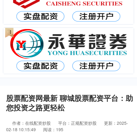
股票配资网最新 聊城股票配资平台：助
您投资之路更轻松
作者：在线配资炒股
平台：正规配资炒股
更新：2025-
02-18 10:15:49
阅读：195