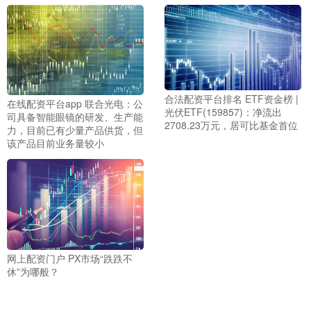
合法配资平台排名 ETF资金榜 |
在线配资平台app 联合光电：公
光伏ETF(159857)：净流出
司具备智能眼镜的研发、生产能
2708.23万元，居可比基金首位
力，目前已有少量产品供货，但
该产品目前业务量较小
网上配资门户 PX市场“跌跌不
休”为哪般？