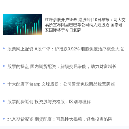
杠杆炒股开户证券 港股9月10日早报：两大交
易所宣布阿里巴巴等公司纳入港股通 国泰君
安国际将于今日复牌
​股票网上配资 A股午评：沪指跌0.92% 细胞免疫治疗概念大涨
​股票的操盘 国内期货配资：解锁交易潜能，助力财富增长
​十大配资平台app 文峰股份：公司暂无免税商品经营牌照
​股票配资返佣 投资股与资格股：区别与理解
​北京期货配资 期货配资：可靠性大揭秘，避免投资陷阱