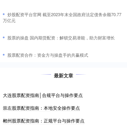
​炒股配资平台官网 截至2023年末全国政府法定债务余额70.77
万亿元
​股票的操盘 国内期货配资：解锁交易潜能，助力财富增长
​股票配资合作：资金方与操盘手的共赢模式
最新文章
大连股票配资指南│合规平台与操作要点
崇左股票配资指南：本地安全操作要点
郴州股票配资指南：正规平台与操作要点