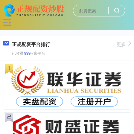
正规配资平台排行
更多
已收录
999
+家平台