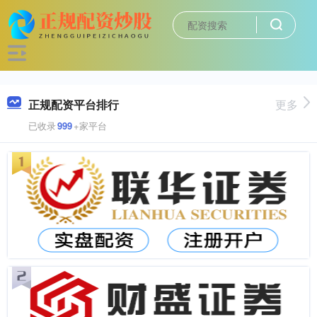
正规配资平台排行
更多
已收录
999
+家平台