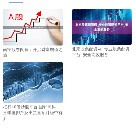
北京股票配资网_专业股票配资
南宁股票配资：开启财富增值之
平台_安全高效服务
旅
杠杆10倍炒股平台 国轩高科：
三季度排产及出货量预计稳中有
升