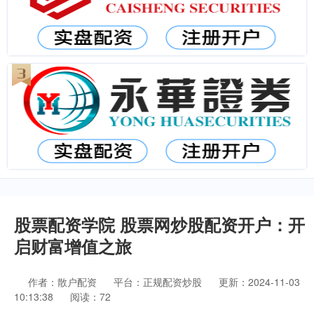
股票配资学院 股票网炒股配资开户：开
启财富增值之旅
作者：散户配资
平台：正规配资炒股
更新：2024-11-03
10:13:38
阅读：72