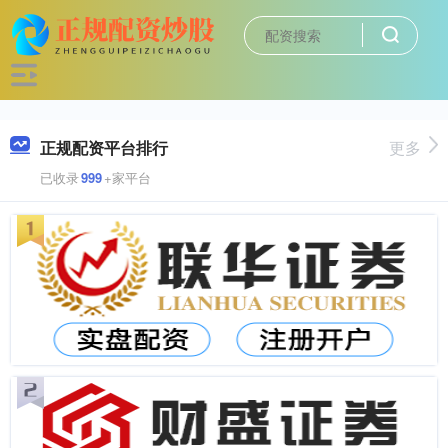
正规配资平台排行
更多
已收录
999
+家平台