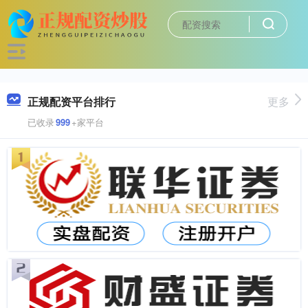
正规配资平台排行
更多
已收录
999
+家平台