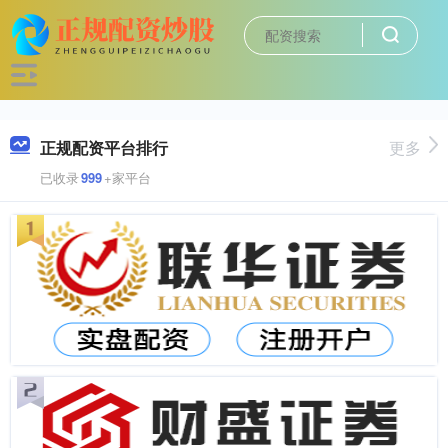
正规配资平台排行
更多
已收录
999
+家平台